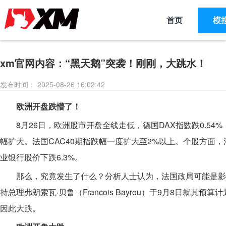
首页
模
xm官网内容：“黑天鹅”突袭！刚刚，大跳水！
发布时间： 2025-08-26 16:02:42
欧洲开盘跌懵了！
8月26日，欧洲股市开盘全线走低，德国DAX指数跌0.54%，英
幅扩大。法国CAC40期指跌幅一度扩大至2%以上。个股方面，
业银行股价下跌6.3%。
那么，究竟发生了什么？分析人士认为，法国政局可能是影响
持总理弗朗索瓦·贝鲁（Francois Bayrou）于9月8日
因此大跌。