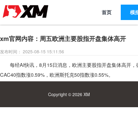
首页
模
xm官网内容：周五欧洲主要股指开盘集体高开
发布时间： 2025-08-15 15:11:56
每经AI快讯，8月15日消息，欧洲主要股指开盘集体高开，德国DA
CAC40指数涨0.59%，欧洲斯托克50指数涨0.55%。
Copyright ©
2026
XM