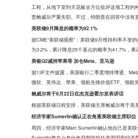
工程，从地下室到天花板全方位批评这项工程的种
责鲍威尔严重失职。不过，特朗普在回答中没有
美联储9月降息的概率为92.1%
据CME“美联储观察”：美联储9月维持利率不变的
为3.2%，累计降息25个基点的概率为41.7%，累
美银Q2减持苹果等 加仓Meta、亚马逊
据13F文件披露，美国银行二季度增持博通、Meta
微软、英伟达、苹果、领航先锋价值ETF、领航先
鲍威尔将于8月22日在杰克逊霍尔发表讲话
根据美联储日程安排，美联储主席鲍威尔将于美东
经济学家Sumerlin确认正在角逐美联储主席职
周四，经济学家Marc Sumerlin确认他自
Sumerlin曾在小布什政府期间担任美国国家