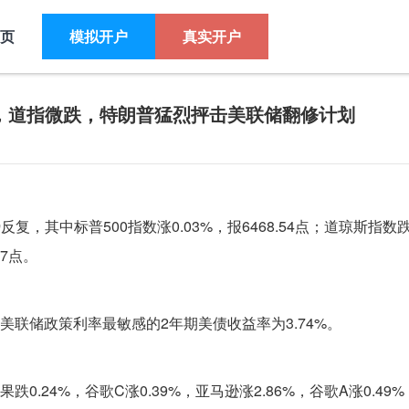
页
模拟开户
真实开户
荡，道指微跌，特朗普猛烈抨击美联储翻修计划
，其中标普500指数涨0.03%，报6468.54点；道琼斯指数跌0
67点。
，对美联储政策利率最敏感的2年期美债收益率为3.74%。
跌0.24%，谷歌C涨0.39%，亚马逊涨2.86%，谷歌A涨0.49%，