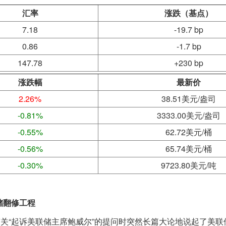
汇率
涨跌（基点）
7.18
-19.7 bp
0.86
-1.7 bp
147.78
+230 bp
涨跌幅
最新价
2.26%
38.51美元/盎司
-0.81%
3333.00美元/盎司
-0.55%
62.72美元/桶
-0.56%
65.74美元/桶
-0.30%
9723.80美元/吨
储翻修工程
有关“起诉美联储主席鲍威尔”的提问时突然长篇大论地说起了美联