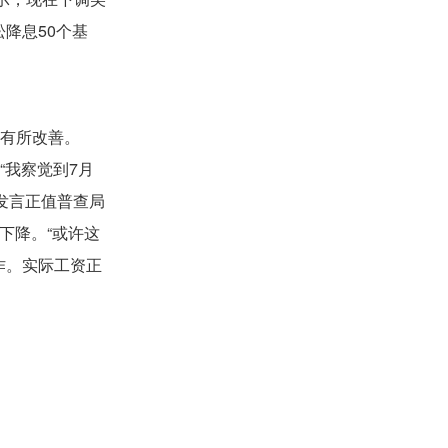
降息50个基
月有所改善。
示，“我察觉到7月
番发言正值普查局
下降。“或许这
工作。实际工资正