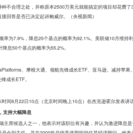
种不合理之处，并称原本2500万美元就能搞定的项目却花费了
直接回答是否已决定起诉鲍威尔。（央视新闻）
概率为7.9%，降息25个基点的概率为92.1%。美联储10月维
计降息50个基点的概率为55.2%。
Platforms、摩根大通、领航先锋成长ETF、亚马逊。减持苹
锋成长ETF。
时间8月22日10点（北京时间晚上10点）在杰克逊霍尔发表讲
位，支持大幅降息
己是美联储主席候选人之一，他表示对该职位有兴趣，并认为激进降息
经济委员会副主任，并在2000年总统竞选期间担任其经济顾问。他