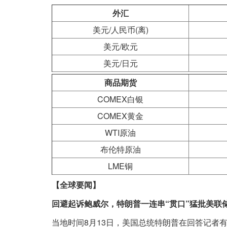
外汇
美元/人民币(离)
美元/欧元
美元/日元
商品期货
COMEX白银
COMEX黄金
WTI原油
布伦特原油
LME铜
【全球要闻】
回避起诉鲍威尔，特朗普一连串“贯口”猛批美联
当地时间8月13日，美国总统特朗普在回答记者