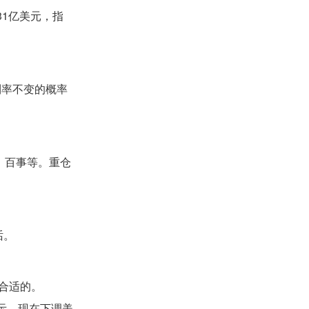
31亿美元，指
持利率不变的概率
果、百事等。重仓
话。
是合适的。
表示，现在下调美